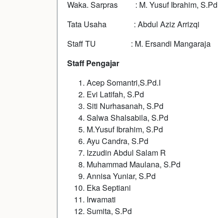
Waka. Sarpras : M. Yusuf Ibrahim, S.Pd
Tata Usaha : Abdul Aziz Arrizqi
Staff TU : M. Ersandi Mangaraja
Staff Pengajar
Acep Somantri,S.Pd.I
Evi Latifah, S.Pd
Siti Nurhasanah, S.Pd
Salwa Shalsabila, S.Pd
M.Yusuf Ibrahim, S.Pd
Ayu Candra, S.Pd
Izzudin Abdul Salam R
Muhammad Maulana, S.Pd
Annisa Yuniar, S.Pd
Eka Septiani
Irwamati
Sumita, S.Pd