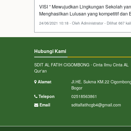
VISI ” Mewujudkan Lingkungan Sekolah yang
Menghasilkan Lulusan yang kompetitif dan
24/06/2021 10:18 - Oleh Administrator - Dilihat 667 kal
Hubungi Kami
SDIT AL FATIH CIGOMBONG ⋅ Cinta Ilmu Cinta AL
Qur'an
Alamat
Jl.HE. Sukma KM.22 Cigombong
Bogor
Telepon
02518563861
Email
sditalfatihcgb4@gmail.com