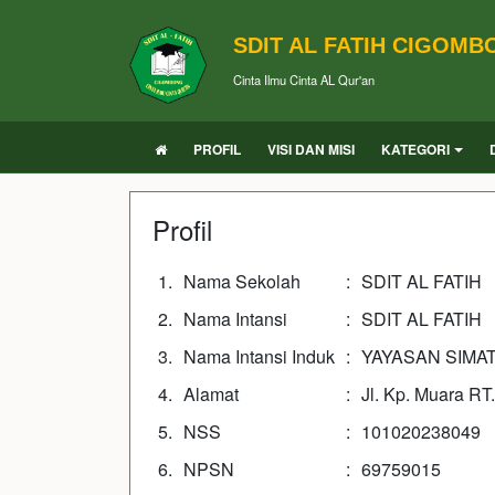
SDIT AL FATIH CIGOM
Cinta Ilmu Cinta AL Qur'an
PROFIL
VISI DAN MISI
KATEGORI
Profil
1.
Nama Sekolah
:
SDIT AL FATIH
2.
Nama Intansi
:
SDIT AL FATIH
3.
Nama Intansi Induk
:
YAYASAN SIMA
4.
Alamat
:
Jl. Kp. Muara R
5.
NSS
:
101020238049
6.
NPSN
:
69759015