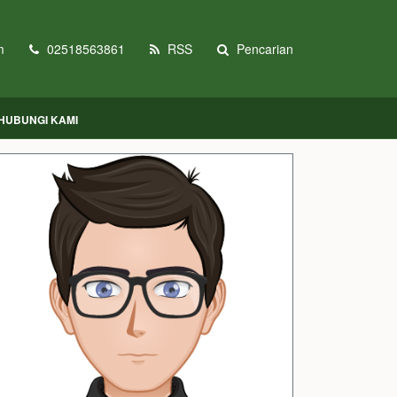
m
02518563861
RSS
Pencarian
HUBUNGI KAMI