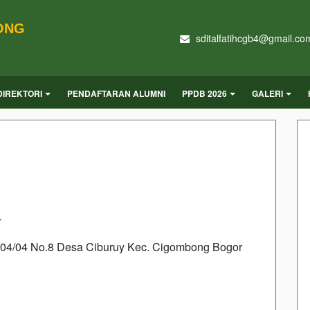
BONG
sditalfatihcgb4@gmail.co
DIREKTORI
PENDAFTARAN ALUMNI
PPDB 2026
GALERI
T
T.04/04 No.8 Desa Ciburuy Kec. Cigombong Bogor