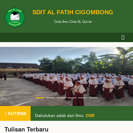
SDIT AL FATIH CIGOMBONG
Cinta Ilmu Cinta AL Qur'an
Pendidikan merupakan tiket untuk masa depan. Hari
KUTIPAN
Dahulukan adab dari Ilmu.
DSB
Tulisan Terbaru