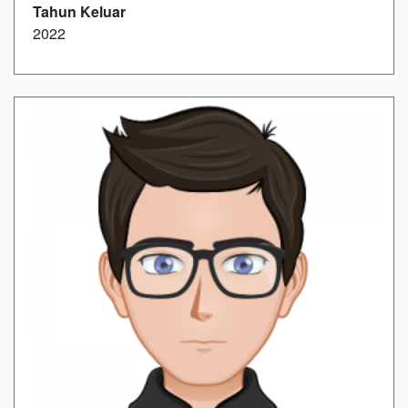
Tahun Keluar
2022