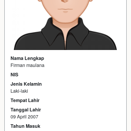
Nama Lengkap
Firman maulana
NIS
Jenis Kelamin
Laki-laki
Tempat Lahir
Tanggal Lahir
09 April 2007
Tahun Masuk