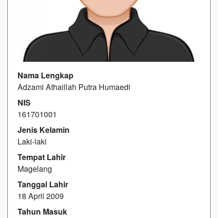
Nama Lengkap
Adzami Athaillah Putra Humaedi
NIS
161701001
Jenis Kelamin
Laki-laki
Tempat Lahir
Magelang
Tanggal Lahir
18 April 2009
Tahun Masuk