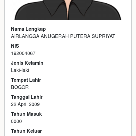
Nama Lengkap
AIRLANGGA ANUGERAH PUTERA SUPRIYAT
NIS
192004067
Jenis Kelamin
Laki-laki
Tempat Lahir
BOGOR
Tanggal Lahir
22 April 2009
Tahun Masuk
0000
Tahun Keluar