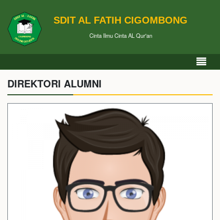
SDIT AL FATIH CIGOMBONG
Cinta Ilmu Cinta AL Qur'an
DIREKTORI ALUMNI