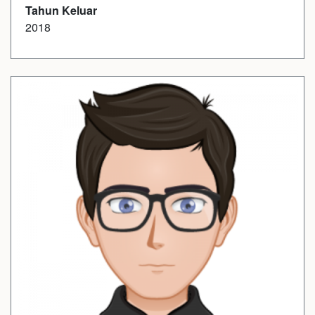
Tahun Keluar
2018