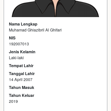
Nama Lengkap
Muhamad Ghiazibril Al Ghifari
NIS
192007013
Jenis Kelamin
Laki-laki
Tempat Lahir
Tanggal Lahir
14 April 2007
Tahun Masuk
Tahun Keluar
2019