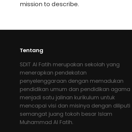
mission to describe.
Tentang
SDIT Al Fatih merupakan sekolah yang
menerapkan pendekatan
penyelenggaraan dengan memadukan
pendidikan umum dan pendidikan agama
menjadi satu jalinan kurikulum untuk
mencapai visi dan misinya dengan diliputi
semangat juang tokoh besar Islam
Muhammad Al Fatih.