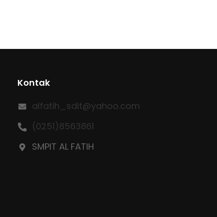
Kontak
alfatih_sdit@yahoo.com
(0251)8563861
SMPIT AL FATIH