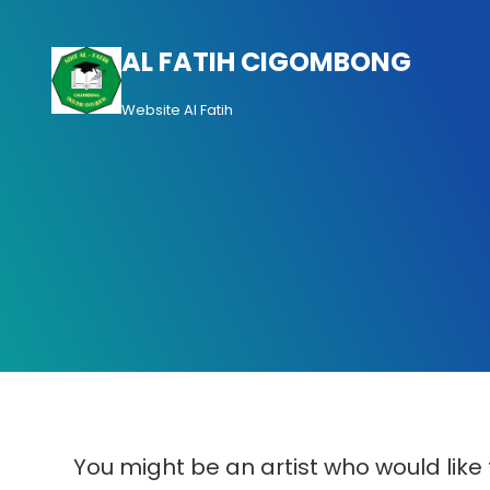
Lewati
ke
AL FATIH CIGOMBONG
konten
Website Al Fatih
You might be an artist who would like